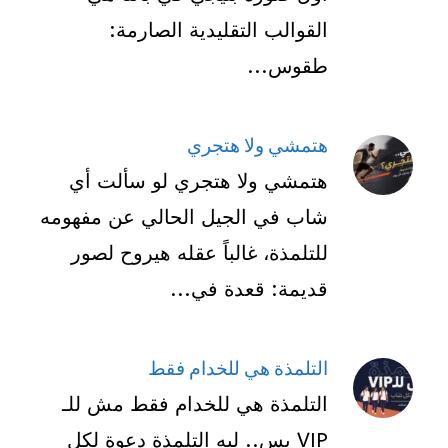
القوالب التقليدية الصارمة:
طقوس...
هتمشي ولا هتجري
هتمشي ولا هتجري لو سألت أي
شاب في الجيل الحالي عن مفهومه
للتلمذة، غالباً عقله هيروح لصور
قديمة: قعدة في...
التلمذة هي للخدام فقط
التلمذة هي للخدام فقط مش للـ
VIP بس.. ليه التلمذة دعوة لكل