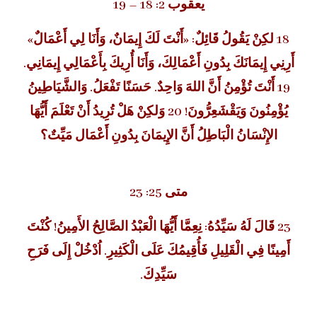
يعقوب 2: 18 – 19
18 لكِنْ يَقُولُ قَائِلٌ: «أَنْتَ لَكَ إِيمَانٌ، وَأَنَا لِي أَعْمَالٌ»
أَرِنِي إِيمَانَكَ بِدُونِ أَعْمَالِكَ، وَأَنَا أُرِيكَ بِأَعْمَالِي إِيمَانِي.
19 أَنْتَ تُؤْمِنُ أَنَّ اللهَ وَاحِدٌ. حَسَنًا تَفْعَلُ. وَالشَّيَاطِينُ
يُؤْمِنُونَ وَيَقْشَعِرُّونَ! 20 وَلكِنْ هَلْ تُرِيدُ أَنْ تَعْلَمَ أَيُّهَا
الإِنْسَانُ الْبَاطِلُ أَنَّ الإِيمَانَ بِدُونِ أَعْمَال مَيِّتٌ؟
متى 25: 23
23 قَالَ لَهُ سَيِّدُهُ: نِعِمَّا أَيُّهَا الْعَبْدُ الصَّالِحُ الأَمِينُ! كُنْتَ
أَمِينًا فِي الْقَلِيلِ فَأُقِيمُكَ عَلَى الْكَثِيرِ. اُدْخُلْ إِلَى فَرَحِ
سَيِّدِكَ.