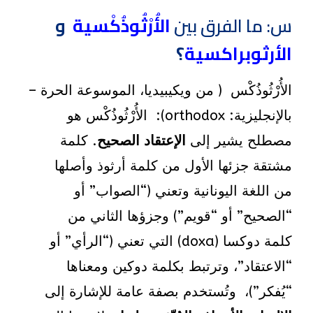
س: ما الفرق بين
الأُرْثُوذُكْسية
و
الأرثوبراكسية
؟
الأُرْثُوذُكْس ( من ويكيبيديا، الموسوعة الحرة –
بالإنجليزية: orthodox)‏: الأُرْثُوذُكْس هو
مصطلح يشير إلى
الإعتقاد الصحيح
. كلمة
مشتقة جزئها الأول من كلمة أرثوذ وأصلها
من اللغة اليونانية وتعني (“الصواب” أو
“الصحيح” أو “قويم”) وجزؤها الثاني من
كلمة دوكسا (doxa) التي تعني (“الرأي” أو
“الاعتقاد”، وترتبط بكلمة دوكين ومعناها
“يُفكر”)، وتُستخدم بصفة عامة للإشارة إلى