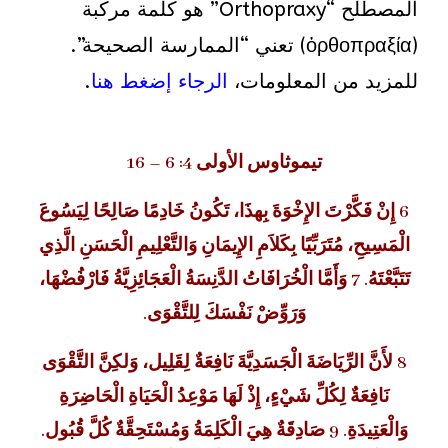
المصطلح “Orthopraxy” هو كلمة مركبة
(ὀρθοπραξία) تعني “الممارسة الصحيحة”.
للمزيد من المعلومات،
الرجاء إضغط هنا
.
تيموثاوس الأولى 4: 6 – 16
6 إِنْ فَكَّرْتَ الإِخْوَةَ بِهذَا، تَكُونُ خَادِمًا صَالِحًا لِيَسُوعَ
الْمَسِيحِ، مُتَرَبِّيًا بِكَلاَمِ الإِيمَانِ وَالتَّعْلِيمِ الْحَسَنِ الَّذِي
تَتَبَّعْتَهُ. 7 وَأَمَّا الْخُرَافَاتُ الدَّنِسَةُ الْعَجَائِزِيَّةُ فَارْفُضْهَا،
وَرَوِّضْ نَفْسَكَ لِلتَّقْوَى.
8 لأَنَّ الرِّيَاضَةَ الْجَسَدِيَّةَ نَافِعَةٌ لِقَلِيل، وَلكِنَّ التَّقْوَى
نَافِعَةٌ لِكُلِّ شَيْءٍ، إِذْ لَهَا مَوْعِدُ الْحَيَاةِ الْحَاضِرَةِ
وَالْعَتِيدَةِ. 9 صَادِقَةٌ هِيَ الْكَلِمَةُ وَمُسْتَحِقَّةٌ كُلَّ قُبُول.