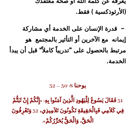
يعرفه عن كلمة الله أو صحّة معتقدك
(الأرثوذكسية ) فقط.
– قدرة الإنسان على الخدمة أي مشاركة
إيمانه مع الآخرين أو التأثير بالمجتمع هو
مرتبط بالحصول على “تدريباً كاملاً” قبل أن يبدأ
الخدمة.
يوحنا 8: 30 – 32
31 فَقَالَ يَسُوعُ لِلْيَهُودِ الَّذِينَ آمَنُوا بِهِ: «إِنَّكُمْ إِنْ ثَبَتُّمْ
فِي كَلاَمِي فَبِالْحَقِيقَةِ تَكُونُونَ تَلاَمِيذِي، 32 وَتَعْرِفُونَ
الْحَقَّ، وَالْحَقُّ يُحَرِّرُكُمْ».