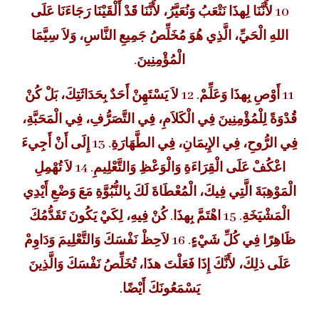
10 لأَنَّنَا لِهذَا نَتْعَبُ وَنُعَيَّرُ، لأَنَّنَا قَدْ أَلْقَيْنَا رَجَاءَنَا عَلَى
اللهِ الْحَيِّ، الَّذِي هُوَ مُخَلِّصُ جَمِيعِ النَّاسِ، وَلاَ سِيَّمَا
الْمُؤْمِنِينَ.
11 أَوْصِ بِهذَا وَعَلِّمْ. 12 لاَ يَسْتَهِنْ أَحَدٌ بِحَدَاثَتِكَ، بَلْ كُنْ
قُدْوَةً لِلْمُؤْمِنِينَ فِي الْكَلاَمِ، فِي التَّصَرُّفِ، فِي الْمَحَبَّةِ،
فِي الرُّوحِ، فِي الإِيمَانِ، فِي الطَّهَارَةِ. 13 إِلَى أَنْ أَجِيءَ
اعْكُفْ عَلَى الْقِرَاءَةِ وَالْوَعْظِ وَالتَّعْلِيمِ. 14 لاَ تُهْمِلِ
الْمَوْهِبَةَ الَّتِي فِيكَ، الْمُعْطَاةَ لَكَ بِالنُّبُوَّةِ مَعَ وَضْعِ أَيْدِي
الْمَشْيَخَةِ. 15 اهْتَمَّ بِهذَا. كُنْ فِيهِ، لِكَيْ يَكُونَ تَقَدُّمُكَ
ظَاهِرًا فِي كُلِّ شَيْءٍ. 16 لاَحِظْ نَفْسَكَ وَالتَّعْلِيمَ وَدَاوِمْ
عَلَى ذلِكَ، لأَنَّكَ إِذَا فَعَلْتَ هذَا، تُخَلِّصُ نَفْسَكَ وَالَّذِينَ
يَسْمَعُونَكَ أَيْضًا.