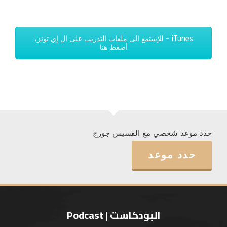
iTunes - للإستمع الى ملفات التدريب على ال إي تونز،
أضغط هنا
حدد موعد شخصي مع القسيس جورج
حدد موعد
البودكاست | Podcast