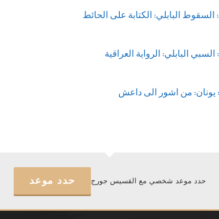
حدد موعد
حدد موعد شخصي مع القسيس جورج