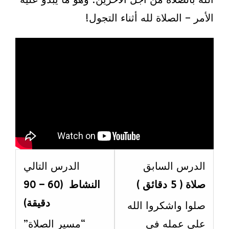
الأمر – الصلاة لله أثناء التجول!
esson
Lesson
الدرس السابق
الدرس التالي
3
1
صلاة ( 5 دقائق )
النشاط (60 – 90
ithin
within
دقيقة)
صلوا واشكروا الله
ection
section
على عمله في
“مسير الصلاة”