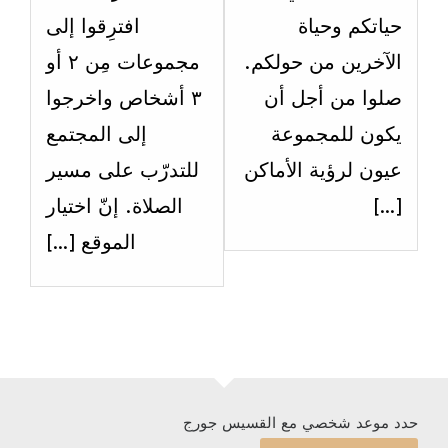
الاسبوع
الاسبو
حياتكم وحياة
‫افترِقوا إلى
حادي
حادي
الآخرين من حولكم.
مجموعات مِن ٢ أو
عشر.
عشر.
صلوا من أجل أن
٣ أشخاص واخرجوا
يكون للمجموعة
إلى المجتمع
عيون لرؤية الأماكن
للتدرّب على مسير
[…]
الصلاة. إنّ اختيار
الموقع […]
حدد موعد شخصي مع القسيس جورج