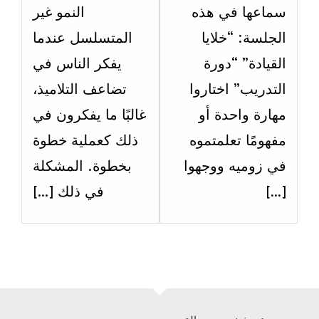
ection
section
سماعها في هذه
النمو غير
الاسبوع
الاسبو
الجلسة: “خلايا
المتسلسل عندما
خامس
سادس
القيادة” “دورة
يفكر الناس في
عشر.
عشر.
التدريب” اختاروا
تضاعف التلاميذ،
مهارة واحدة أو
غالبًا ما يفكرون في
مفهومًا تعلمتموه
ذلك كعملية خطوة
في زوميه ووجهوا
بخطوة. المشكلة
[…]
في ذلك […]