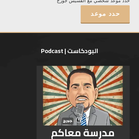
حدد موعد شخصي مع القسيس جورج
حدد موعد
البودكاست | Podcast