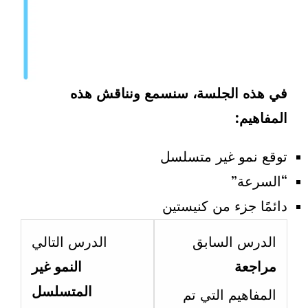
في هذه الجلسة، سنسمع ونناقش هذه
المفاهيم:
توقع نمو غير متسلسل
“السرعة”
دائمًا جزء من كنيستين
esson
Lesson
الدرس السابق
الدرس التالي
2
4
مراجعة
النمو غير
ithin
within
المتسلسل
المفاهيم التي تم