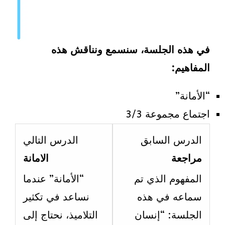
في هذه الجلسة، سنسمع ونناقش هذه
المفاهيم:
“الأمانة”
اجتماع مجموعة 3/3
esson
Lesson
الدرس السابق
الدرس التالي
2
4
مراجعة
الامانة
ithin
within
المفهوم الذي تم
“الأمانة” عندما
ection
section
سماعه في هذه
نساعد في تكثير
الاسبوع
الاسبو
الجلسة: “إنسان
التلاميذ، نحتاج إلى