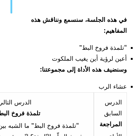
في هذه الجلسة، سنسمع ونناقش هذه
المفاهيم:
“تلمذة فروخ البط”
أعين لرؤية أين يغيب الملكوت
وسنضيف هذه الأداة إلى مجموعتنا:
عشاء الرب
on
Lesson
الدرس
الدرس التالي
2
3
السابق
تلمذة فروخ البط
hin
within
المراجعة
“تلمذة فروخ البط” ما الشبه بين
ion
section