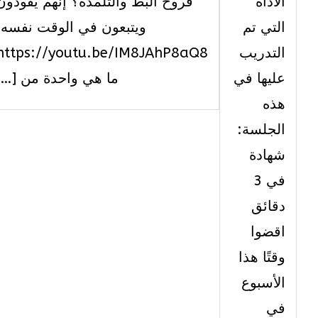
الأداة
فروخ البطّ والتّلمذة؟ إنّهم يقودون
الاسبوع
الا
التي تم
ويتبعون في الوقت نفسه.
التاسع.
الع
التدريب
https://youtu.be/IM8JAhP8aQ8
عليها في
ما هي واحدة من […]
هذه
الجلسة:
شهادة
في 3
دقائق
اقضوا
وقتًا هذا
الأسبوع
في