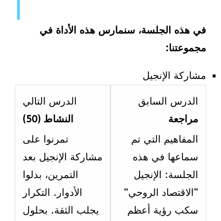
في هذه الجلسة، سنمارس هذه الأداة في
مجموعتنا:
مشاركة الإنجيل
esson
Lesson
الدرس السابق
الدرس التالي
2
5
مراجعة
النشاط (50)
ithin
within
المفاهيم التي تم
تمرنوا على
ection
section
سماعها في هذه
مشاركة الإنجيل بعد
الاسبوع
الاسبو
الجلسة: الإنجيل
التمرين، بدلوا
السادس.
السابع
“الاقتصاد الروحي”
الأدوار. التكرار
سكب رؤية أعظم
يجلب الثقة. بحلول