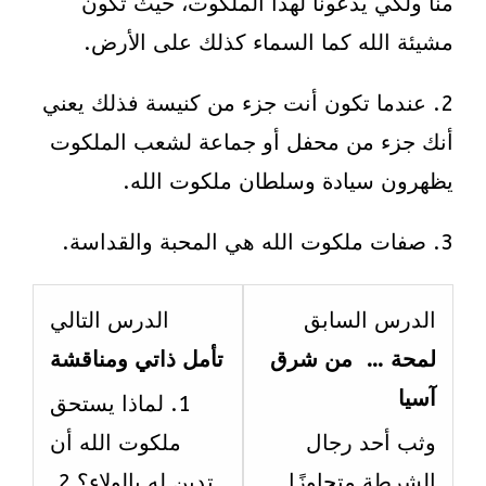
منا ولكي يدعونا لهذا الملكوت، حيث تكون
مشيئة الله كما السماء كذلك على الأرض.
2. عندما تكون أنت جزء من كنيسة فذلك يعني
أنك جزء من محفل أو جماعة لشعب الملكوت
يظهرون سيادة وسلطان ملكوت الله.
3. صفات ملكوت الله هي المحبة والقداسة.
esson
Lesson
الدرس السابق
الدرس التالي
7
5
لمحة … من شرق
تأمل ذاتي ومناقشة
ithin
within
آسيا
1. لماذا يستحق
ection
section
وثب أحد رجال
ملكوت الله أن
الاسبوع
الاسبو
الشرطة متجاوزًا
تدين له بالولاء؟ 2.