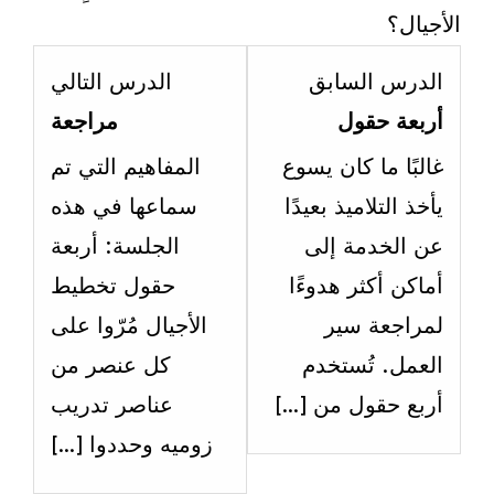
الأجيال؟
esson
Lesson
الدرس السابق
الدرس التالي
4
2
أربعة حقول
مراجعة
ithin
within
غالبًا ما كان يسوع
المفاهيم التي تم
ection
section
يأخذ التلاميذ بعيدًا
سماعها في هذه
الاسبوع
الاسبو
عن الخدمة إلى
الجلسة: أربعة
ثامن
ثامن
أماكن أكثر هدوءًا
حقول تخطيط
عشر.
عشر.
لمراجعة سير
الأجيال مُرّوا على
العمل. ‏تُستخدم
كل عنصر من
أربع حقول من […]
عناصر تدريب
زوميه وحددوا […]