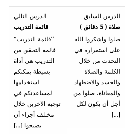
esson
Lesson
الدرس السابق
الدرس التالي
3
1
صلاة ( 5 دقائق )
قائمة التدريب
ithin
within
صلوا واشكروا الله
“قائمة التدريب”
ection
section
على استمراره في
قائمة التحقق من
الاسبوع
الاسبو
التحدث من خلال
التدريب هي أداة
سابع
سابع
الكلمة والصلاة
بسيطة يمكنكم
عشر.
عشر.
والجسد والاضطهاد
استخدامها
والمعاناة. صلوا من
لمساعدتكم في
أجل أن يكون لكل
توجيه الآخرين خلال
[…]
مختلف أجزاء أن
يصبحوا […]