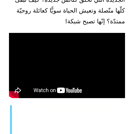
كلّها متّصلة وتعيش الحياة سويًّا كعائلة روحيّة
ممتدّة؟ إنّها تصبح شبكة!