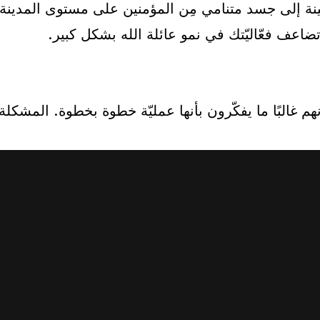
مينة إلى جسد متنامي مِن المؤمنين على مستوى المدينة.
وتضاعف فعّاليّتك في نمو عائلة الله بشكل كبير.
 فإنهم غالبًا ما يفكّرون بأنها عمليّة خطوة بخطوة. ال