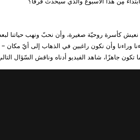
نعيش كأسرة روحيّة صغيرة، وأن نحبّ ونهب حياتنا لبعضنا
باءنا وراءنا وأن نكون راغبين في الذهاب إلى أيّ مكان –
 تكون جاهزًا، شاهد الفيديو أدناه وناقش السّؤال التالي