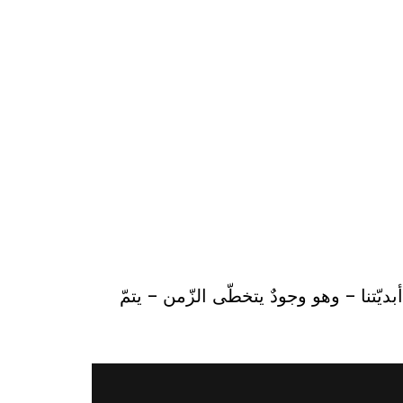
تنا – وهو وجودٌ يتخطّى الزّمن – يتمّ