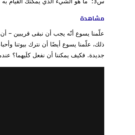
س3: ما هو الشيء الذي يمكنك القيام به ابتداءً مِن هذا الأسبوع والذي سيحدث فرقًا؟
مشاهدة
علّمنا يسوع أنّه يجب أن نبقى قريبين – أن 
ذلك، علّمنا يسوع أيضًا أن نترك بيوتنا وأح
جديدة. فكيف يمكننا أن نفعل كلَيهما؟ عندما