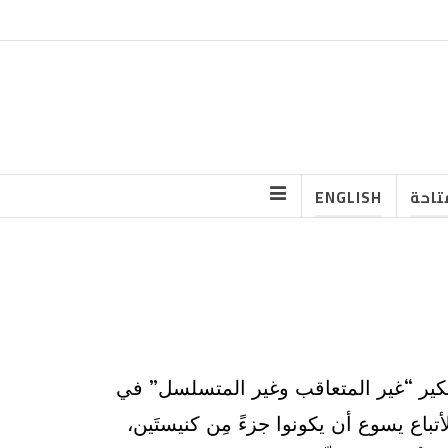
تاحة
ENGLISH
تّفكير “غير المتعاقب وغير المتسلسل” في
تباع يسوع أن يكونوا جزءً مِن كنيستَين،