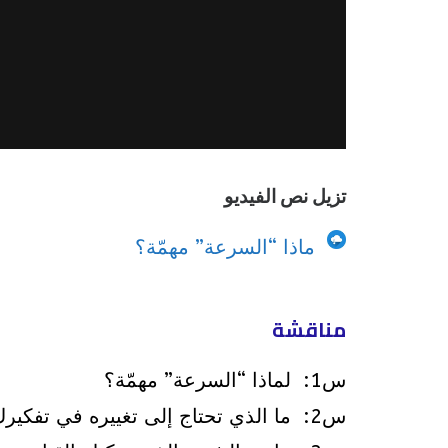
تزيل نص الفيديو
ماذا “السرعة” مهمّة؟
مناقشة
س1: لماذا “السرعة” مهمّة؟
س2: ما الذي تحتاج إلى تغييره في تفكيرك، أو أفعالك، أو موقفك لكي تكون أكثر توافقاً مع أولوية الله لـ“السرعة”؟