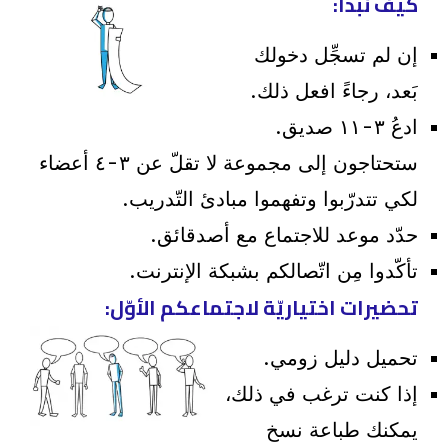
كيف نبدأ:
إن لم تسجِّل دخولك
بَعد، رجاءً افعل ذلك.
ادعُ ٣-١١ صديق.
ستحتاجون إلى مجموعة لا تقلّ عن ٣-٤ أعضاء
لكي تتدرّبوا وتفهموا مبادئ التّدريب.
حدّد موعد للاجتماع مع أصدقائق.
تأكّدوا مِن اتّصالكم بشبكة الإنترنت.
تحضيرات اختياريّة لاجتماعكم الأوّل:
تحميل دليل زومي.
إذا كنت ترغب في ذلك،
يمكنك طباعة نسخ