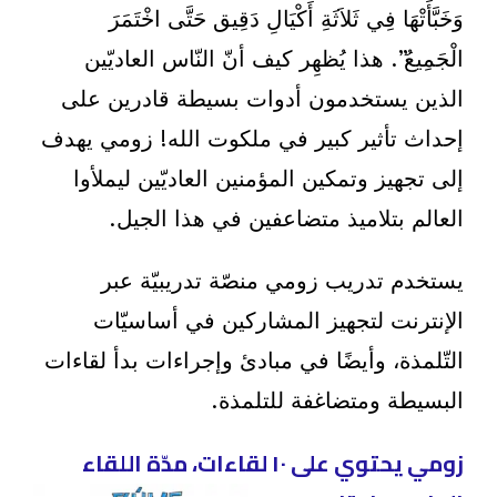
وَخَبَّأَتْهَا فِي ثَلاَثَةِ أَكْيَالِ دَقِيق حَتَّى اخْتَمَرَ
الْجَمِيعُ”. هذا يُظهِر كيف أنّ النّاس العاديّين
الذين يستخدمون أدوات بسيطة قادرين على
إحداث تأثير كبير في ملكوت الله! زومي يهدف
إلى تجهيز وتمكين المؤمنين العاديّين ليملأوا
العالم بتلاميذ متضاعفين في هذا الجيل.
يستخدم تدريب زومي منصّة تدريبيّة عبر
الإنترنت لتجهيز المشاركين في أساسيّات
التّلمذة، وأيضًا في مبادئ وإجراءات بدأ لقاءات
البسيطة ومتضاغفة للتلمذة.
زومي يحتوي على ١٠ لقاءات، مدّة اللقاء