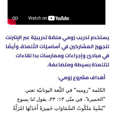
يستخدم تدريب زومي منصّة تدريبيّة عبر الإنترنت
لتجهيز المشاركين في أساسيّات التّلمذة، وأيضًا
في مبادئ وإجراءات وممارسات بدا لقاءات
للتلمذة بسيطة ومتضاعفة.
أهداف مشروع زومي:
الكلمة “زوميه” في اللّغة اليونانيّة تعني
“الخميرة”. في متّى ١٣: ٣٣، يقول لنا يسوع
“يُشْبِهُ مَلَكُوتُ السَّمَاوَاتِ خَمِيرَةً أَخَذَتْهَا امْرَأَةٌ