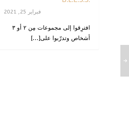
فبراير 25, 2021
‫افترِقوا إلى مجموعات مِن ٢ أو ٣
أشخاص وتدرّبوا على[...]