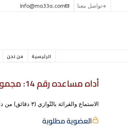
تواصل معنا
info@ma33a.com
الرئيسية
من نحن
أداه مساعده رقم 14: مجموعات الرفقاء الناصحين
الاستماع والقرائة بالتّوازي (٣ دقائق) من دليل زومي قراءة – “مجموعات الرفقاء الناصحين” إنّ تلمذة تلاميذ يُتلمِذون تلاميذ تعني صنع…
العضوية مطلوبة