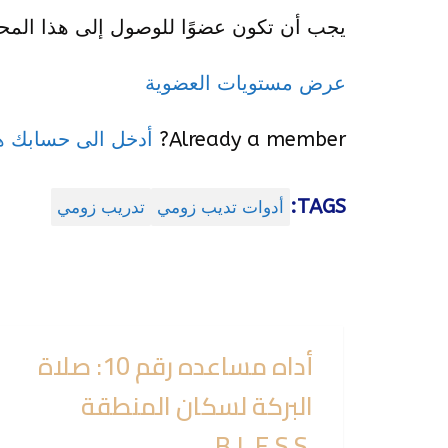
يجب أن تكون عضوًا للوصول إلى هذا المح
عرض مستويات العضوية
Already a member?
أدخل الى حسابك هن
TAGS:
أدوات تديب زومي
تدريب زومي
أداه مساعده رقم 10: صلاة
البركة لسكان المنطقة
.B.L.E.S.S