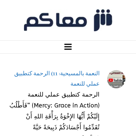
النعمة بالمسيحية: 11) الرحمة كتطبيق
عملي للنعمة
الرحمة كتطبيق عملي للنعمة
(Mercy: Grace in Action) “فَأَطْلُبُ
إِلَيْكُمْ أَيُّهَا الإِخْوَةُ بِرَأْفَةِ اللهِ أَنْ
تُقَدِّمُوا أَجْسَادَكُمْ ذَبِيحَةً حَيَّةً