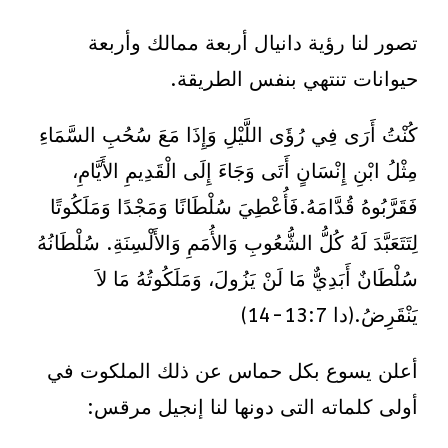
تصور لنا رؤية دانيال أربعة ممالك وأربعة
حيوانات تنتهي بنفس الطريقة.
كُنْتُ أَرَى فِي رُؤَى اللَّيْلِ وَإِذَا مَعَ سُحُبِ السَّمَاءِ
مِثْلُ ابْنِ إِنْسَانٍ أَتَى وَجَاءَ إِلَى الْقَدِيمِ الأَيَّامِ،
فَقَرَّبُوهُ قُدَّامَهُ.فَأُعْطِيَ سُلْطَانًا وَمَجْدًا وَمَلَكُوتًا
لِتَتَعَبَّدَ لَهُ كُلُّ الشُّعُوبِ وَالأُمَمِ وَالأَلْسِنَةِ. سُلْطَانُهُ
سُلْطَانٌ أَبَدِيٌّ مَا لَنْ يَزُولَ، وَمَلَكُوتُهُ مَا لاَ
يَنْقَرِضُ.(دا 13:7-14)
أعلن يسوع بكل حماس عن ذلك الملكوت في
أولى كلماته التى دونها لنا إنجيل مرقس: