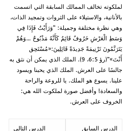
لملكوته تخالف الممالك السابقة التي اتسمت
بالأنانية، والاستيلاء على الثروات وتمجيد الذات،
وهي نظرة مختلفة وجميلة: “وَرَأَيْتُ فَإِذَا فِي
وَسَطِ الْعَرْشِ خَرُوفٌ قَائِمٌ كَأَنَّهُ مَذْبُوحٌ …وَهُمْ
يَتَرَنَّمُونَ تَرْنِيمَةً جَدِيدَةً قَائِلِينَ:«مُسْتَحِق
أَنْتَ»”(رؤ 6:5، 9). الملك الذي يمكن أن نثق به
جالسًا على العرش. الملك الذي يحبنا ويسود
علينا. يسوع هو الملك. يا للروعة والراحة
والسعادة! وأفضل صورة لملكوت الله هي:
الخروف على العرش.
esson
Lesson
الدرس السابق
الدرس التالي