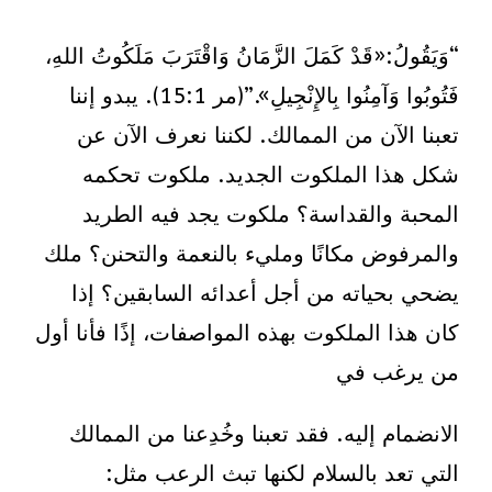
“وَيَقُولُ:«قَدْ كَمَلَ الزَّمَانُ وَاقْتَرَبَ مَلَكُوتُ اللهِ،
فَتُوبُوا وَآمِنُوا بِالإِنْجِيلِ».”(مر 15:1). يبدو إننا
تعبنا الآن من الممالك. لكننا نعرف الآن عن
شكل هذا الملكوت الجديد. ملكوت تحكمه
المحبة والقداسة؟ ملكوت يجد فيه الطريد
والمرفوض مكانًا ومليء بالنعمة والتحنن؟ ملك
يضحي بحياته من أجل أعدائه السابقين؟ إذا
كان هذا الملكوت بهذه المواصفات، إذًا فأنا أول
من يرغب في
الانضمام إليه. فقد تعبنا وخُدِعنا من الممالك
التي تعد بالسلام لكنها تبث الرعب مثل: