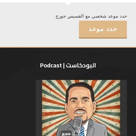
حدد موعد شخصي مع القسيس جورج
حدد موعد
البودكاست | Podcast