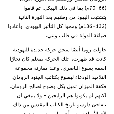
(66-70م) بما في ذلك الهيكل. ثم قاموا
بتشتيت اليهود من وطنهم بعد الثورة الثانية
(132-136م) ومحوا كل التأثير اليهودي، وأعادوا
صياغة الدولة في قالب وثني.
حاولت روما أيضًا سحق حركة جديدة لليهودية
كانت قد ظهرت، تلك الحركة بمعلم كان نجارًا
اسمه يسوع الناصري. وعند مقارنة مجموعة
التلاميذ الودعاء ليسوع بكتائب الجنود الرومان،
فكفة الميزان تميل بكل وضوح لصالح الرومان.
لكنهم لم يكونوا هم الرابحين – ولا ينبغي أن
يتفاجئ دارسو تاريخ الكتاب المقدس من ذلك.
لأن الأنبياء سبق وأخبروا من زمن بعيد عن