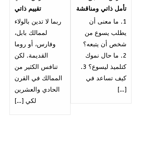
2
7
تأمل ذاتي ومناقشة
تقييم ذاتي
ithin
within
1. ما معنى أن
ربما لا تدين بالولاء
ection
section
يطلب يسوع من
لممالك بابل،
الاسبوع
الاسبو
شخص أن يتبعه؟
وفارس، أو روما
العاشر.
الحادي
2. ما حال نموك
القديمة. لكن
عشر.
كتلميذ ليسوع؟ 3.
تنافس الكثير من
كيف تساعد في
الممالك في القرن
[…]
الحادي والعشرين
لكي […]