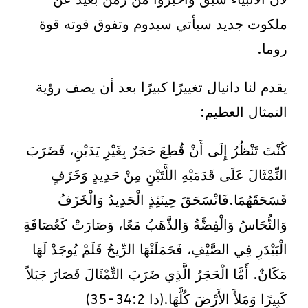
ملكوت جديد سيأتي سيدوم وتفوق قوته قوة
روما.
يقدم لنا دانيال تغييرًا كبيرًا بعد أن يصف رؤية
التمثال العطيم:
كُنْتَ تَنْظُرُ إِلَى أَنْ قُطِعَ حَجَرٌ بِغَيْرِ يَدَيْنِ، فَضَرَبَ
التِّمْثَالَ عَلَى قَدَمَيْهِ اللَّتَيْنِ مِنْ حَدِيدٍ وَخَزَفٍ
فَسَحَقَهُمَا.فَانْسَحَقَ حِينَئِذٍ الْحَدِيدُ وَالْخَزَفُ
وَالنُّحَاسُ وَالْفِضَّةُ وَالذَّهَبُ مَعًا، وَصَارَتْ كَعُصَافَةِ
الْبَيْدَرِ فِي الصَّيْفِ، فَحَمَلَتْهَا الرِّيحُ فَلَمْ يُوجَدْ لَهَا
مَكَانٌ. أَمَّا الْحَجَرُ الَّذِي ضَرَبَ التِّمْثَالَ فَصَارَ جَبَلاً
كَبِيرًا وَمَلأَ الأَرْضَ كُلَّهَا.(دا 34:2-35)