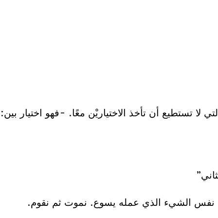
ي لا تستطيع أن تأخذ الاختياريْن معًا. -فهو اختيار بين:
ثاني”
مل نفس الشيء الذي عمله يسوع. نموت ثم نقوم.