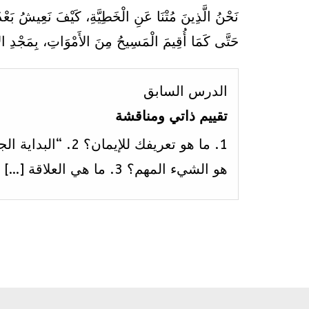
نَحْنُ الَّذِينَ مُتْنَا عَنِ الْخَطِيَّةِ، كَيْفَ نَعِيشُ بَعْدُ ف
حَتَّى كَمَا أُقِيمَ الْمَسِيحُ مِنَ الأَمْوَاتِ، بِمَجْدِ الآب
الدرس السابق
تقييم ذاتي ومناقشة
1. ما هو تعريفك للإيما
هو الشيء المهم؟ 3. ما هي العلاقة […]