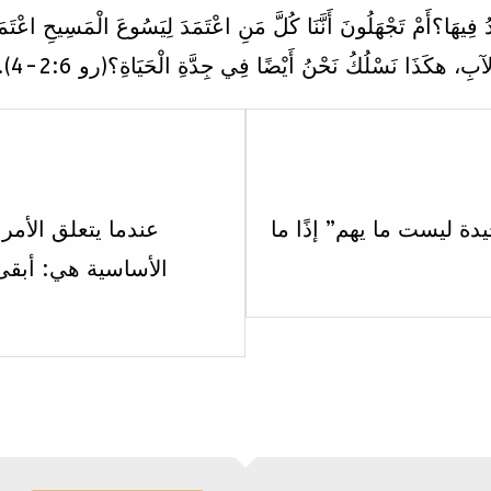
ِيهَا؟أَمْ تَجْهَلُونَ أَنَّنَا كُلَّ مَنِ اعْتَمَدَ لِيَسُوعَ الْمَسِيحِ اعْتَمَدْنَ
ِ، هكَذَا نَسْلُكُ نَحْنُ أَيْضًا فِي جِدَّةِ الْحَيَاةِ؟(رو 2:6-4).
Lesson
8
within
ن؟ 2. “البداية الجيدة ليست ما يهم” إذًا ما
عندما يتعلق الأمر 
section
الأساسية هي: أبقى 
الاسبوع
السابع.