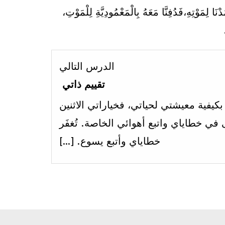
ا لِمَوْتِهِ،فَدُفِنَّا مَعَهُ بِالْمَعْمُودِيَّةِ لِلْمَوْتِ،
Lesson
الدرس التالي
2
تقييم ذاتي
within
بكيفية معيشتي لحياتي، فخياراتي الاثنين
section
في خطاياي واتبع أهوائي الخاصة. تُغفَر
الاسبوع
خطاياي وأتبع يسوع. […]
الثامن.