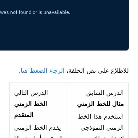
للاطلاع على نص الحلقة،
الرجاء الضغط هنا.
esson
Lesson
الدرس السابق
الدرس التالي
2
5
مثال للخط الزمني
الخط الزمني
ithin
within
المتقدم
استخدم هذا الخط
ection
section
الزمني النموذجي
يقدم الخط الزمني
4: تاثير
5: