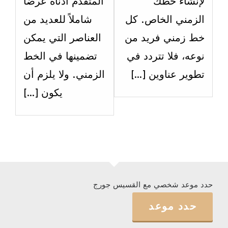
لإنشاء خطك
المتقدم أدناه عرضًا
العائلة
1-
الزمني الخاص. كل
شاملاً للعديد من
على
مرحلة
خط زمني فريد من
العناصر التي يمكن
الشخصية
تاسي
نوعه، فلا تتردد في
تضمينها في الخط
وحديث
الشخص
تطوير عناوين […]
الزمني. ولا يلزم أن
النفس.
يكون […]
حدد موعد شخصي مع القسيس جورج
حدد موعد