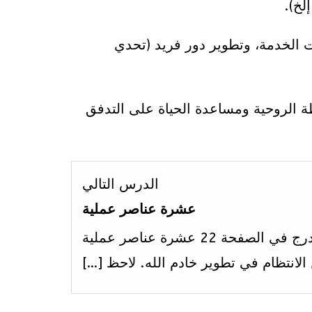
لخ).
ت الخدمة، وتطوير دور فريد (تحدي
طة الروحية ومساعدة الحياة على التدفق
Lesson
الدرس التالي
5
عشرة عناصر عملية
within
يسرد الرسم البياني المدرج في الصفحة 22 عشرة عناصر عملية
section
لانتظام في تطوير خادم الله. لاحظ […]
5:
1-