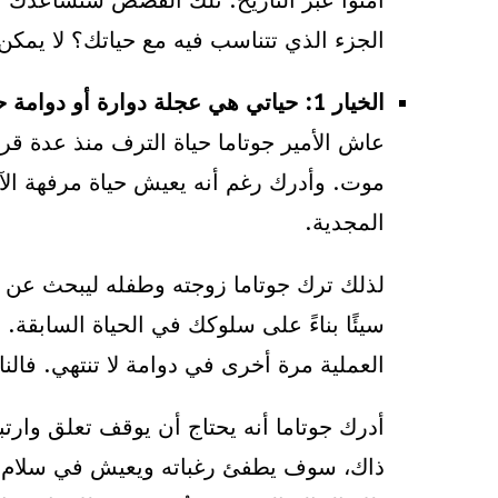
آمنوا عبر التاريخ. تلك القصص ستساعدك 
الجزء الذي تتناسب فيه مع حياتك؟ لا يمك
الخيار 1: حياتي هي عجلة دوارة أو دوامة حتى أنزل منها
عاش الأمير جوتاما حياة الترف منذ عدة قر
موت. وأدرك رغم أنه يعيش حياة مرفهة الآ
المجدية.
لذلك ترك جوتاما زوجته وطفله ليبحث عن إج
سيئًا بناءً على سلوكك في الحياة السابقة.
العملية مرة أخرى في دوامة لا تنتهي. فالن
أدرك جوتاما أنه يحتاج أن يوقف تعلق وارت
ذاك، سوف يطفئ رغباته ويعيش في سلام منف