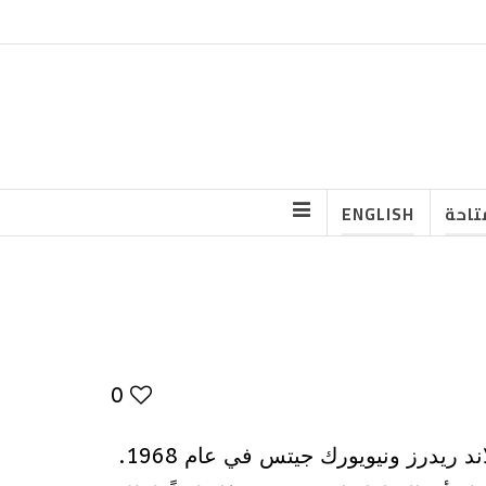
تاحة
ENGLISH
0
تسمر مشجعو كرة القدم الأمريكية أمام شاشات التلفاز وهم يتابعون مباراة قوية بين فريقي أوكلاند ريدرز ونيويورك جيتس في عام 1968.