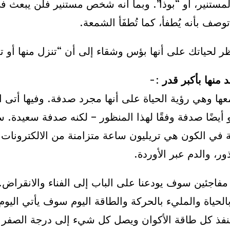
المستنير، أو “بوذا”. وبما أنه شخص مستنير فلن يبعث 
 توصف بأنه يُطفأ، كما تُطفَأ الشمعة.
ظر لحياتك على أنها بؤس وشقاء إلى أن “تنزل منها أو تغ
:-
ا وهي رؤية الحياة على أنها مجرد صدفة. وفيها أتى ا
هو أيضًا صدفة وفقًا لهذا المنظور – لكنه صدفة سعيدة.
في الكون هي تريليون ساعة متزامنة من الالكترونات ا
ر، والدم عبر الأوردة.
ر مفاجئين سوف يودعنا على الباب إلى الفناء والانقرا
الحياة والمليء بالحركة والطاقة اليوم سوف يأتي ال
نفذ كل طاقة الأكوان ويصل كل شيء إلى درجة الصفر 