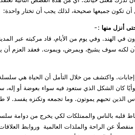
أن تدرك معنى حياتك. أي من هذه القصص التالية تعتق
ن أن تكون جميعها صحيحة، لذلك يجب أن تختار واحدة:
:-
ون في الهند. وفي يوم من الأيام، قاد مركبته عبر الم
ن لكنه سوف يشيخ، ويمرض، ويموت. فعقد العزم أن يجد
ابات. واكتشف من خلال التأمل أن الحياة هي سلسلة من 
 وأيًا كان الشكل الذي ستعود فيه سواء بعوضة أو إله، س
اس الذين تحبهم يموتون. وما تجمعه وتكنزه يفسد. لا ط
باط قلبه بالناس والممتلكات لكي يخرج من دوامة سلسل
صلًا عن الراحة والملذات العالمية وروابط العلاقات 