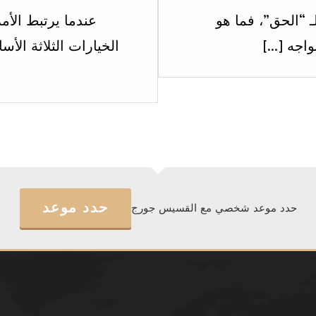
within
لـ “الحق”، فما هو
عندما يرتبط الأم
section
الاسبوع
الاول .
حدد موعد
حدد موعد شخصي مع القسيس جورج