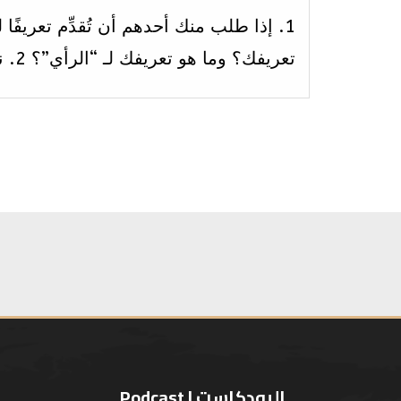
1. إذا طلب منك أحدهم أن تُقدِّم تعريفًا 
تعريفك؟ وما هو تعريفك لـ “الرأي”؟ 2. نواجه […]
البودكاست | Podcast