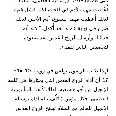
متى 19:28-20، الإرسالية العظمى. مثلما
أُعُطيت مهمة لآدم في الجنة، لكنه فشل فيها،
لذلك أُعطيت مهمة ليسوع، آدم الأخير. لذلك
صرخ في نهاية عمله “قد أُكمِل!” لأنه أتم
فدائنا. وأرسل الروح القدس بعد صعوده
لتخصيص الناس للفداء.
لهذا يكتب الرسول بولس في رومية 14:10-
17 أن آداة الروح القدس التي يختارها هي كلمة
الإنجيل من أفواه شعبه. لذلك كُلفنا بالمأمورية
العظمى. فكل مؤمن مُكلَّف بالمناداة برسالة
الإنجيل للعالم مع الصلاة ليفتح الروح القدس