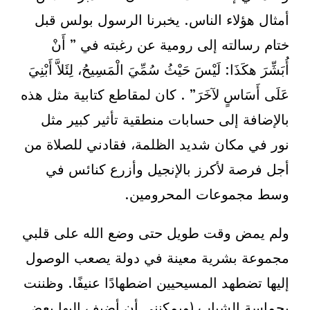
أمثال هؤلاء الناس. يخبرنا الرسول بولس قبل
ختام رسالته إلى رومية عن رغبته في ” أَنْ
أُبَشِّرَ هكَذَا: لَيْسَ حَيْثُ سُمِّيَ الْمَسِيحُ، لِئَلاَّ أَبْنِيَ
عَلَى أَسَاسٍ لآخَرَ” . كان لمقاطع كتابية مثل هذه
بالإضافة إلى حسابات منطقية تأثير كبير مثل
نور في مكان شديد الظلمة، فقادني للصلاة من
أجل فرصة لأكرز بالإنجيل وأزرع كنائس في
وسط مجموعات المحرومين.
ولم يمض وقت طويل حتى وضع الله على قلبي
مجموعة بشرية معينة في دولة يصعب الوصول
إليها تضطهد المسيحيين اضطهادًا عنيفًا. وظننت
بحماسة الشباب (ويمكنني أن أضيف إليها بعض