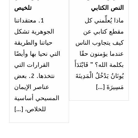
7
5
النص الكتابي
تلخيص
ithin
within
ماذا يُعلِّمني كل
1. معتقداتنا
ection
section
مقطع كتابي عن
الجوهرية تشكل
الاسبوع
الاسبو
كيف يتجاوب الناس
حياتنا والطريقة
الخامس.
الخام
عندما يؤمنون حقًا
التي نحيا بها وأيضًا
بكلمة الله؟ ” فَابْتَدَأَ
القرارات التي
يُونَانُ يَدْخُلُ الْمَدِينَةَ
نتخذها. 2. بعض
مَسِيرَةَ […]
عناصر الإيمان
المسيحي أساسية
للخلاص، […]