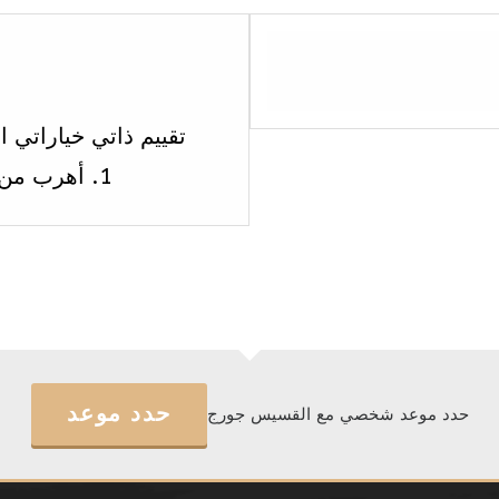
تقييم ذاتي خياراتي الث
1. أهرب من الحق. 2. أَخلِق الحق. 3. أبحث عن […]
حدد موعد
حدد موعد شخصي مع القسيس جورج