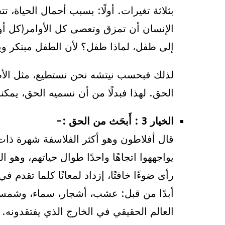
بثلاثة تغيرات. أولًا: بسبب أحمال الحياة،
الإنسان أن تمزق وتعصى كل الأوامر(كل أوا
إلى طفل، لماذا طفل؟ لأن الطفل مبتكر ويحب
لذلك فبحسب نيتشه نحن نستطيع، مثل الأطف
الحق. لهذا فبدلًا من أن نسميه الحق، يم
الخيار 3 : أَبحَث من الحق :-
قال أفلاطون وهو أكثر الفلاسفة شهرة ذات 
يواجههوا اتجاهًا واحدًا طوال حياتهم، وه
رأى ضوءًا خافتًا، إزداد لمعانًا كلما تقد
أبدًا من قبل: عشب، أشجار، سماء، وشمس!
العالم الحقيقي في الخارج الذي يفتقدونه. ف