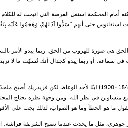
كنه أمام المحكمة استغل الفرصة التي اتيحت له للكلام
ى أنهم “سَدُّوا آذَانَهُمْ، وَهَجَمُوا عَلَيْهِ بِنَفْسٍ وَاحِدَ
لحق هي صورة للهروب من الحق. ربما يبدو الأمر بالنس
في سماعه. أو ربما يبدو كجدال أنك تُسكِت ما لا تري
كان الفيلسوف الألماني فريدريك نيتشه (1844-1900) ابنًا لأحد الوعاظ ل
لجميع متساوين في نظر الله. ومن وجهة نظره يحتاج ال
قول ما هو الخطأ وما هو الصواب، لذلك يجب على الأقو
 جوهري، مثل ما يحدث عندما تصبح الشرنقة فراشة. اع