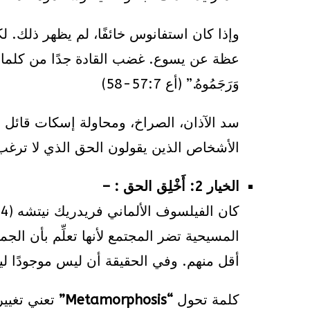
وإذا كان استفانوس خائفًا، لم يظهر ذلك. ل
عظة عن يسوع. غضب القادة جدًا من كلمات استفانوس حت
وَرَجَمُوهُ.” (أع 57:7-58)
سد الآذان، الصراخ، ومحاولة إسكات قائل ا
الأشخاص الذين يقولون الحق الذي لا ترغب 
الخيار 2: أَخْلِق الحق : –
المسيحية تضر المجتمع لأنها تعلِّم بأن ا
أقل منهم. وفي الحقيقة أن ليس موجودًا لي
كلمة تحول
“Metamorphosis”
تعني تغيير