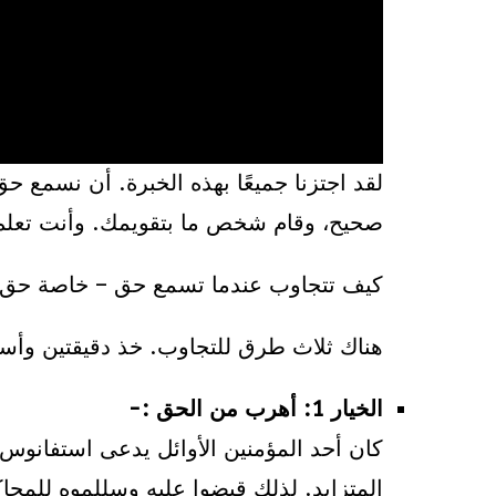
لقد اجتزنا جميعًا بهذه الخبرة. أن نسمع
صحيح، وقام شخص ما بتقويمك. وأنت تعلم 
كيف تتجاوب عندما تسمع حق – خاصة حق ل
هناك ثلاث طرق للتجاوب. خذ دقيقتين وأسأل
الخيار 1: أهرب من الحق :-
كان أحد المؤمنين الأوائل يدعى استفانوس. 
المتزايد. لذلك قبضوا عليه وسللموه للمحا