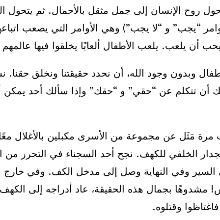
 تتحول روح الإنسان إلى جمل مثقل بالأحمال. ثم يتحول
مر “يجب” و “لا يجب”) وهي الأوامر التي يصعب اتباعها.
 أن يلعب. يلعب الأطفال ألعابًا يخلقوا فيها عالمهم و
ال وبدون وجود الله، أن نحدد حقيقتنا ونخلق حقنا. ن
كنك أن تتكلم عن “حقي” و “حقك” وإذا سألك أحد يمكن
مرة مَثَل عن مجموعة من الأسرى مكبلين بالأغلال معًا
و الجدار الخلفي للكهف. نجح أحد السجناء في التحرر 
م في السير وفي النهاية وصل إلى مدخل الكف. وفي خارج 
 مشدوهًا بجمال هذه الحقيقة، عاد أدراجه إلى الكهف
اغتاظوا وقتلوه.