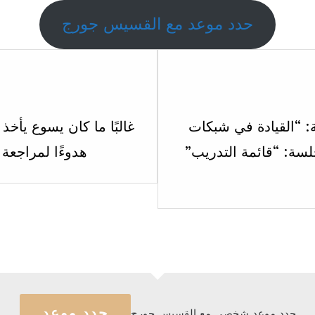
حدد موعد مع القسيس جورج
Lesson
6
within
: “القيادة في شبكات
غالبًا ما كان يسوع يأخذ 
section
لسة: “قائمة التدريب”
هدوءًا لمراجعة
الاسبوع
سابع
عشر.
حدد موعد
حدد موعد شخصي مع القسيس جورج