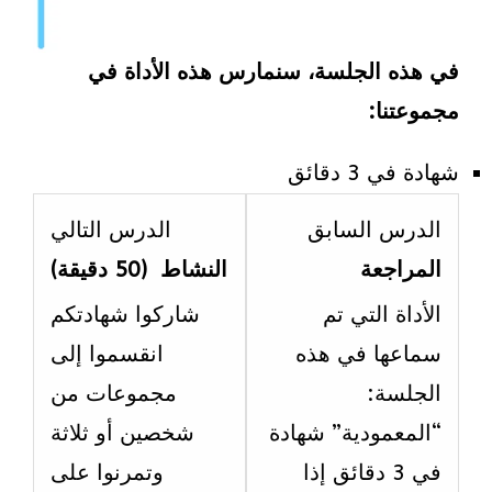
في هذه الجلسة، سنمارس هذه الأداة في
مجموعتنا:
شهادة في 3 دقائق
esson
Lesson
الدرس السابق
الدرس التالي
2
5
المراجعة
النشاط (50 دقيقة)
ithin
within
الأداة التي تم
شاركوا شهادتكم
ection
section
سماعها في هذه
انقسموا إلى
الاسبوع
الاسبو
الجلسة:
مجموعات من
الثامن.
التاسع
“المعمودية” شهادة
شخصين أو ثلاثة
في 3 دقائق إذا
وتمرنوا على