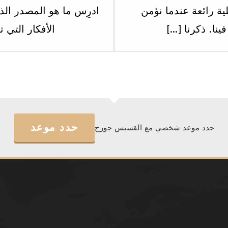
within
ية رائعة عندما نؤمن
ادرِس ما هو المصدر ال
section
ينا. ذكرنا […]
الأفكار التي
الاسبوع
التاسع.
حدد موعد
حدد موعد شخصي مع القسيس جورج