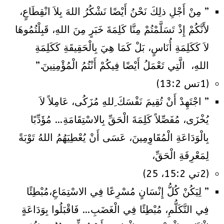
” مِنْ أَجْلِ ذلِكَ نَحْنُ أَيْضًا نَشْكُرُ اللهَ بِلاَ انْقِطَاعٍ،
لأَنَّكُمْ إِذْ تَسَلَّمْتُمْ مِنَّا كَلِمَةَ خَبَرٍ مِنَ اللهِ، قَبِلْتُمُوهَا
لاَ كَكَلِمَةِ أُنَاسٍ، بَلْ كَمَا هِيَ بِالْحَقِيقَةِ كَكَلِمَةِ
اللهِ، الَّتِي تَعْمَلُ أَيْضًا فِيكُمْ أَنْتُمُ الْمُؤْمِنِينَ.”
(1تس 13:2)
” اجْتَهِدْ أَنْ تُقِيمَ نَفْسَكَ ِللهِ مُزَكُى، عَامِلاً لاَ
يُخْزَى، مُفَصِّلاً كَلِمَةَ الْحَقِّ بِالاسْتِقَامَةِ… مُؤَدِّبًا
بِالْوَدَاعَةِ الْمُقَاوِمِينَ، عَسَى أَنْ يُعْطِيَهُمُ اللهُ تَوْبَةً
لِمَعْرِفَةِ الْحَقِّ،
(2تي 15:2، 25)
” لِيَكُنْ كُلُّ إِنْسَانٍ مُسْرِعًا فِي الاسْتِمَاعِ،مُبْطِئًا
فِي التَّكَلُّمِ، مُبْطِئًا فِي الْغَضَبِ… فَاقْبَلُوا بِوَدَاعَةٍ