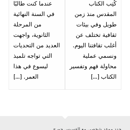
الاسبوع
الاسبو
كُتِب الكتاب
عندما كنت طالبًا
الرابع.
الرابع.
المقدس منذ زمن
في السنة النهائية
طويل وفي بيئات
من المرحلة
ثقافية تختلف عن
الثانوية، واجهت
أغلب تقافتنا اليوم.
العديد من التحديات
ونسمي عملية
التي تواجه تلميذ
محاولة فهم وتفسير
ليسوع في هذا
الكتاب […]
العمر. […]
حدد موعد شخصي مع القسيس جورج