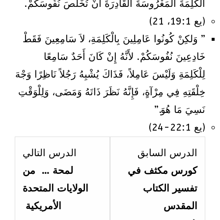
الْكَلِمَةَ الْمَغْرُوسَةَ الْقَادِرَةَ أَنْ تُخَلِّصَ نُفُوسَكُمْ.
(يع 19:1، 21)
” وَلكِنْ كُونُوا عَامِلِينَ بِالْكَلِمَةِ، لاَ سَامِعِينَ فَقَطْ
خَادِعِينَ نُفُوسَكُمْ. لأَنَّهُ إِنْ كَانَ أَحَدٌ سَامِعًا
لِلْكَلِمَةِ وَلَيْسَ عَامِلاً، فَذَاكَ يُشْبِهُ رَجُلاً نَاظِرًا وَجْهَ
خِلْقَتِهِ فِي مِرْآةٍ، فَإِنَّهُ نَظَرَ ذَاتَهُ وَمَضَى، وَلِلْوَقْتِ
نَسِيَ مَا هُوَ.”
(يع 22:1-24)
esson
Lesson
الدرس السابق
الدرس التالي
6
4
كورس مكثف في
لمحة … من
ithin
within
تفسير الكتاب
الولايات المتحدة
ection
section
المقدس
الأمريكية