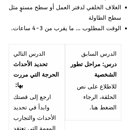
الغلاف الخلفي لدفتر العمل أو سطح مستوٍ مثل
سطح الطاولة
الوقت المطلوب … ما يقرب من 3-4 ساعات.
esson
Lesson
الدرس السابق
الدرس التالي
3
1
درس: مراحل تطور
تحديد الأحداث
ithin
within
الشخصية
الحرجة التي مررت
ection
section
بها:
للاطلاع على نص
3:
3:
الحلقة، الرجاء
ارجع إلى قصتك
مراحل
مراحل
الضغط هنا.
وابدأ في تحديد
النمو
النمو
الأحداث والتجارب
والتطور
والتطو
المهمة التي تعتقد