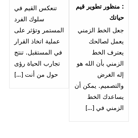
ithin
within
: منظور تطوير قيم
تنعكس القيم في
ection
section
حياتك
سلوك الفرد
6:
6:
جعل الخط الزمني
المستمر وتؤثر على
مرحلة
مرحلة
يعمل لصالحك
عملية اتخاذ القرار
2
2
يعترف الخط
في المستقبل. تنتج
–
–
الزمني بأن الله هو
تجارب الحياة رؤى
مرحلة
مرحلة
إله الغرض
حول من أنت […]
البلوغ
البلوغ
والتصميم. يمكن أن
والتعرف
والتع
يساعدك الخط
علي
علي
الزمني في […]
قيمك
قيمك
ومبادئك.
ومبادئ