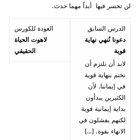
لن تخسر فيها أبداً مهما حدث.
Lesson
الدرس السابق
العودة للكورس
5
دعونا نُنهي نهاية
لاهوت الحياة
within
قوية
الحقيقي
section
لابد أن نلتزم أن
خاتمة.
نختم بنهاية قوية
في إيماننا. لأن
الكثيرين يبدأون
بداية إيمانية قوية
لكنهم يفشلون في
الانهاء بقوة. […]