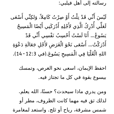
رسالته إلى أهل فيلبي:
لَيْسَ أَنِّي قَدْ نِلْتُ أَوْ صِرْتُ كَامِلاً، وَلكِنِّي أَسْعَى
لَعَلِّي أُدْرِكُ الَّذِي لأَجْلِهِ أَدْرَكَنِي أَيْضًا الْمَسِيحُ
يَسُوعُ… أَنَا لَسْتُ أَحْسِبُ نَفْسِي أَنِّي قَدْ
أَدْرَكْتُ… أَسْعَى نَحْوَ الْغَرَضِ لأَجْلِ جَعَالَةِ دَعْوَةِ
اللهِ الْعُلْيَا فِي الْمَسِيحِ يَسُوعَ.(في 12:3-14).
احفظ الإيمان، اسعى نحو الغرص، وتمسك
بيسوع بقوة في كل ما تجتاز فيه.
ومن يدري ماذا سيحدث؟ حسنًا، الله يعلم.
لذلك ثق فيه مهما كانت الظروف، مطر أو
شمس مشرقة، رياح أو ثلج. واستعد لمغامرة