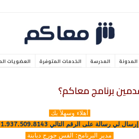
المدونة
المدرسة
الخدمات المتوفرة
العضويات الم
دمين برنامج معاكم؟
أهلاء وسهلاً بك
الي 1.937.509.8143 + (موجود على برنامج الواتساب و فيبر).
مدير البرنامج: القس جورج دبابنة