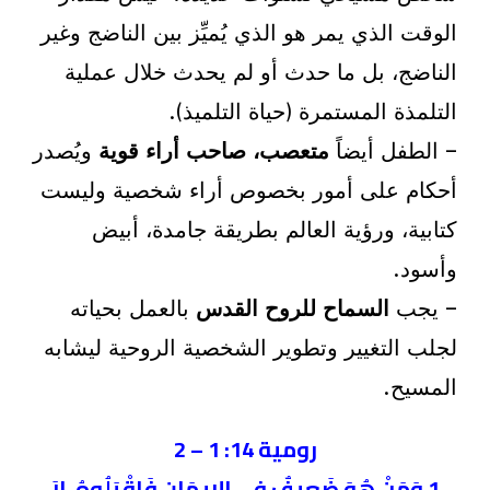
الوقت الذي يمر هو الذي يُميِّز بين الناضج وغير
الناضج، بل ما حدث أو لم يحدث خلال عملية
التلمذة المستمرة (حياة التلميذ).
– الطفل أيضاً
متعصب، صاحب أراء قوية
ويُصدر
أحكام على أمور بخصوص أراء شخصية وليست
كتابية، ورؤية العالم بطريقة جامدة، أبيض
وأسود.
– يجب
السماح للروح القدس
بالعمل بحياته
لجلب التغيير وتطوير الشخصية الروحية ليشابه
المسيح.
رومية 14: 1 – 2
1 وَمَنْ هُوَ ضَعِيفٌ فِي الإِيمَانِ فَاقْبَلُوهُ، لاَ