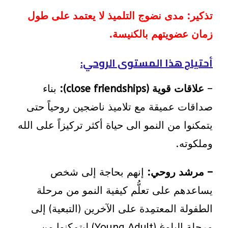
تذكير: مدى نضوج التلميذ لا يعتمد على طول
زمان عضويتهم بالكنيسة.
أحتياج هذا المستوى الروحي:
–
علاقات قوية (close friendships):
بناء
صداقات عميقة مع تلاميذ ناضجين روحياً حتى
يتمكنوا من النمو الى حياة أكثر تركيزاً على الله
وملكوته.
– مرشد روحي:
إنهم بحاجة إلى شخص
يساعدهم على تعلُّم كيفية النمو من مرحلة
الطفولة المعتمِدة على الآخرين (التبعية) إلى
مرحلة البلوغ (Young Adult) ليتمكنوا من