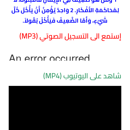
لِمُحَاكَمَةِ الأَفْكَارِ. 2 وَاحِدٌ يُؤْمِنُ أَنْ يَأْكُلَ كُلَّ
شَيْءٍ، وَأَمَّا الضَّعِيفُ فَيَأْكُلُ بُقُولاً.
إستمع الى التسجيل الصوتي (MP3)
شاهد على اليوتيوب (MP4)