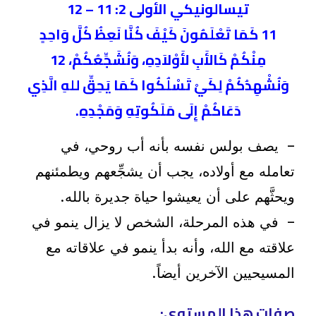
تيسالونيكي الأولى 2: 11 – 12
11 كَمَا تَعْلَمُونَ كَيْفَ كُنَّا نَعِظُ كُلَّ وَاحِدٍ
مِنْكُمْ كَالأَبِ لأَوْلاَدِهِ، وَنُشَجِّعُكُمْ، 12
وَنُشْهِدُكُمْ لِكَيْ تَسْلُكُوا كَمَا يَحِقِّ للهِ الَّذِي
دَعَاكُمْ إِلَى مَلَكُوتِهِ وَمَجْدِهِ.
– يصف بولس نفسه بأنه أب روحي، في
تعامله مع أولاده، يجب أن يشجِّعهم ويطمئنهم
ويحثَّهم على أن يعيشوا حياة جديرة بالله.
– في هذه المرحلة، الشخص لا يزال ينمو في
علاقته مع الله، وأنه بدأ ينمو في علاقاته مع
المسيحيين الآخرين أيضاً.
صفات هذا المستوى: