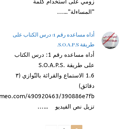
زومي على أستخدام كلمة
“المساءلة”…...
أداه مساعده رقم 1: درس الكتاب على
طريقة S.O.A.P.S.
أداه مساعده رقم 1: درس الكتاب
على طريقة .S.O.A.P.S
1.6 الاستماع والقرائة بالتّوازي (٣
دقائق)
vimeo.com/490920463/390886e7fb
تزيل نص الفيديو …...